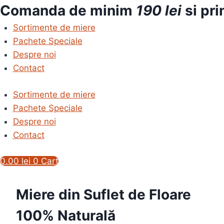
Skip
Comanda de minim
190 lei
si pri
to
Sortimente de miere
content
Pachete Speciale
Despre noi
Contact
Sortimente de miere
Pachete Speciale
Despre noi
Contact
0.00
lei
0
Cart
Miere din Suflet de Floare
100% Naturală