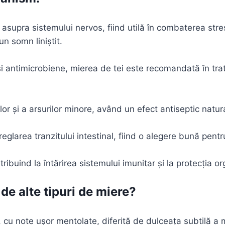
supra sistemului nervos, fiind utilă în combaterea stresu
un somn liniștit.
 și antimicrobiene, mierea de tei este recomandată în trata
lor și a arsurilor minore, având un efect antiseptic natura
a reglarea tranzitului intestinal, fiind o alegere bună pe
ribuind la întărirea sistemului imunitar și la protecția or
de alte tipuri de miere?
, cu note ușor mentolate, diferită de dulceața subtilă a 