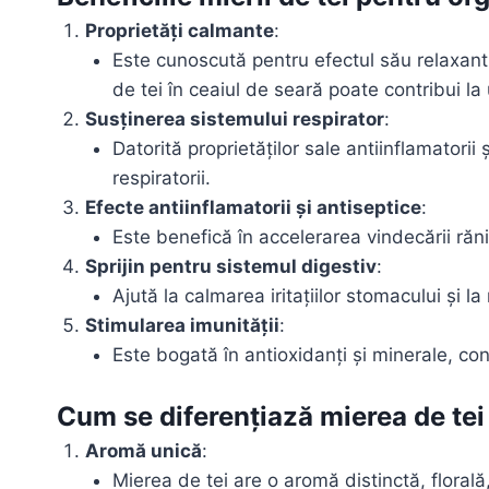
Proprietăți calmante
:
Este cunoscută pentru efectul său relaxant a
de tei în ceaiul de seară poate contribui la 
Susținerea sistemului respirator
:
Datorită proprietăților sale antiinflamatorii
respiratorii.
Efecte antiinflamatorii și antiseptice
:
Este benefică în accelerarea vindecării răni
Sprijin pentru sistemul digestiv
:
Ajută la calmarea iritațiilor stomacului și l
Stimularea imunității
:
Este bogată în antioxidanți și minerale, cont
Cum se diferențiază mierea de tei 
Aromă unică
:
Mierea de tei are o aromă distinctă, florală