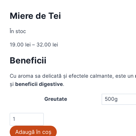
Miere de Tei
În stoc
Interval
19.00
lei
–
32.00
lei
de
Beneficii
prețuri:
19.00 lei
Cu aroma sa delicată și efectele calmante, este un
până
și
beneficii digestive
.
la
32.00 lei
Greutate
Cantitate
Miere
Adaugă în coș
de