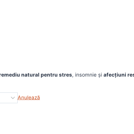
remediu natural pentru stres
, insomnie și
afecțiuni res
Anulează