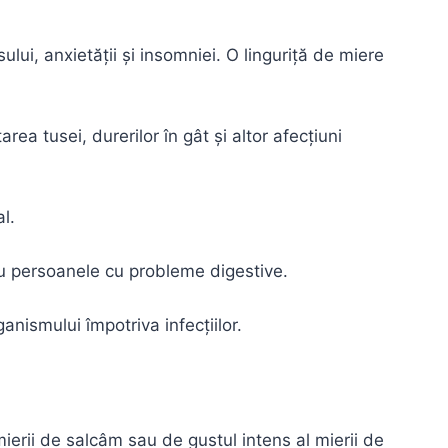
lui, anxietății și insomniei. O linguriță de miere
rea tusei, durerilor în gât și altor afecțiuni
l.
ntru persoanele cu probleme digestive.
ganismului împotriva infecțiilor.
mierii de salcâm sau de gustul intens al mierii de