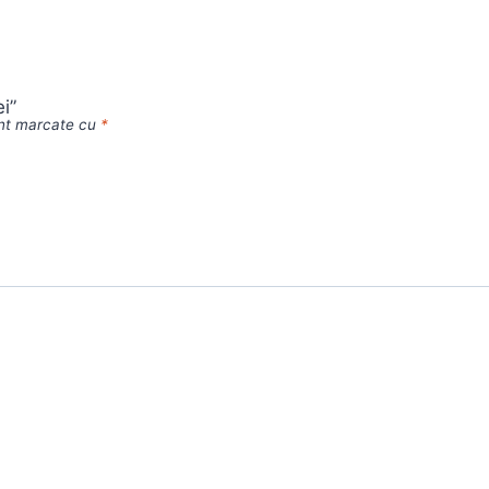
i”
unt marcate cu
*