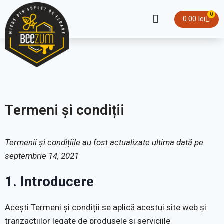
0
0.00
lei
Sortimente de miere
Pachete Speciale
Termeni și condiții
Termenii și condițiile au fost actualizate ultima dată pe
septembrie 14, 2021
1. Introducere
Acești Termeni și condiții se aplică acestui site web și
tranzacțiilor legate de produsele și serviciile