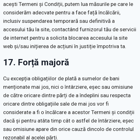
acești Termeni și Condiții, putem lua măsurile pe care le
considerăm adecvate pentru a face față încălcării,
inclusiv suspendarea temporară sau definitivă a
accesului tău la site, contactând furnizorul tău de servicii
de internet pentru a solicita blocarea accesului la site
web și/sau inițierea de acțiuni în justiție împotriva ta.
17. Forță majoră
Cu excepția obligațiilor de plată a sumelor de bani
menționate mai jos, nici o întârziere, eșec sau omisiune
de către oricare dintre părți de a îndeplini sau respecta
oricare dintre obligațiile sale de mai jos vor fi
considerate a fi o încălcare a acestor Termeni și condiții
dacă și pentru atâta timp cât o astfel de întârziere, eșec
sau omisiune apare din orice cauză dincolo de controlul
rezonabil al acelei părți.