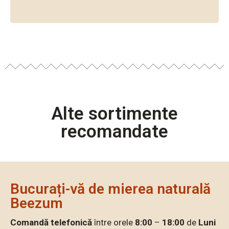
Contine:
1 borcan
Miere Poliflora
1 borcan
Miere de Floarea soarelui
1 borcan
Miere de Salcâm
Alte sortimente
recomandate
Fiecare borcan are 1000g de miere
Detalii
Bucurați-vă de mierea naturală
Beezum
Comandă telefonică
între orele
8:00
–
18:00
de
Luni