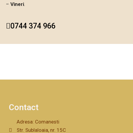
–
Vineri
.
0744 374 966
Contact
Adresa: Comanesti
Str. Sublaloaia, nr. 15C