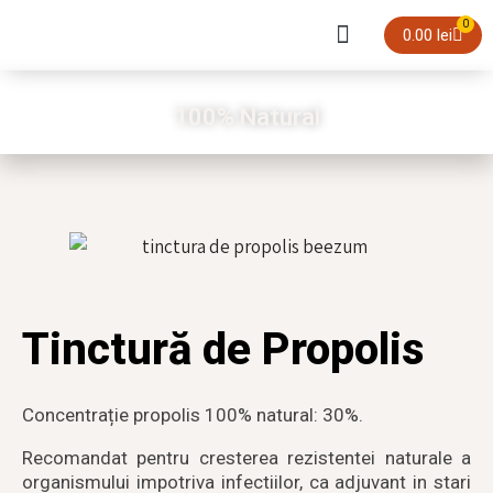
0
0.00
lei
Sortimente de miere
Pachete Speciale
100% Natural
Tinctură de Propolis
Concentrație propolis 100% natural: 30%.
Recomandat pentru cresterea rezistentei naturale a
organismului impotriva infectiilor, ca adjuvant in stari